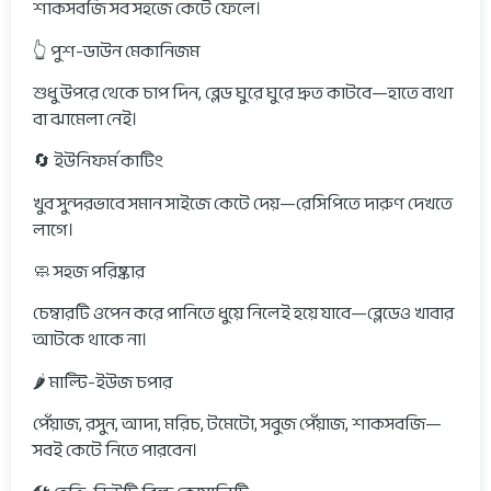
শাকসবজি সব সহজে কেটে ফেলে।
👆 পুশ-ডাউন মেকানিজম
শুধু উপরে থেকে চাপ দিন, ব্লেড ঘুরে ঘুরে দ্রুত কাটবে—হাতে ব্যথা
বা ঝামেলা নেই।
🔄 ইউনিফর্ম কাটিং
খুব সুন্দরভাবে সমান সাইজে কেটে দেয়—রেসিপিতে দারুণ দেখতে
লাগে।
🧼 সহজ পরিষ্কার
চেম্বারটি ওপেন করে পানিতে ধুয়ে নিলেই হয়ে যাবে—ব্লেডেও খাবার
আটকে থাকে না।
🌶 মাল্টি-ইউজ চপার
পেঁয়াজ, রসুন, আদা, মরিচ, টমেটো, সবুজ পেঁয়াজ, শাকসবজি—
সবই কেটে নিতে পারবেন।