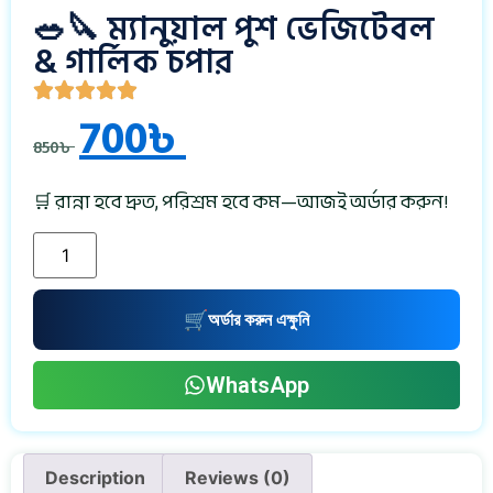
🥗🔪 ম্যানুয়াল পুশ ভেজিটেবল
& গার্লিক চপার
700
৳
850
৳
🛒 রান্না হবে দ্রুত, পরিশ্রম হবে কম—আজই অর্ডার করুন!
অর্ডার করুন এক্ষুনি
WhatsApp
Description
Reviews (0)