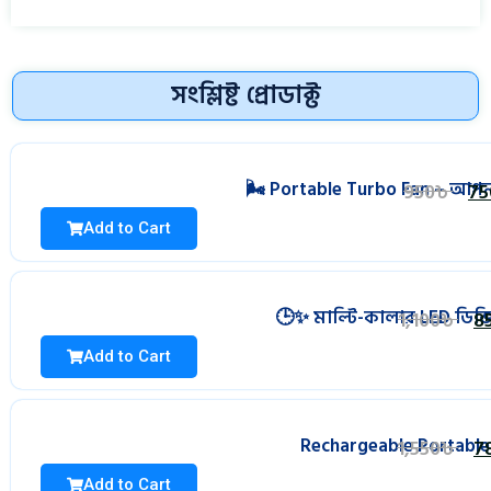
সংশ্লিষ্ট প্রোডাক্ট
🌬️ Portable Turbo Fan – আপ
950
৳
75
Add to Cart
🕒✨ মাল্টি-কালার LED ডিজি
1,100
৳
8
Add to Cart
Rechargeable Portable
1,550
৳
7
Add to Cart