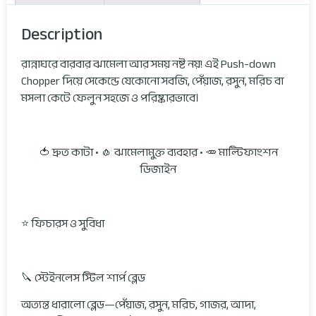
Description
রান্নাঘরে বারবার ঝামেলা আর সময় নষ্ট নয়! এই Push-down
Chopper দিয়ে সেকেন্ডে যেকোনো সবজি, পেঁয়াজ, রসুন, মরিচ বা
মসলা কেটে ফেলুন সহজে ও পরিষ্কারভাবে।
🍅 দ্রুত কাটা • 🧄 ঝামেলামুক্ত ব্যবহার • 🥕 মাল্টিফাংশন
ডিজাইন
⭐ ফিচারস ও সুবিধা
🔪 স্টেইনলেস স্টিল শার্প ব্লেড
অত্যন্ত ধারালো ব্লেড—পেঁয়াজ, রসুন, মরিচ, গাজর, আদা,