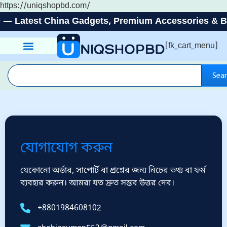
https://uniqshopbd.com/
 Latest China Gadgets, Premium Accessories & Best
[fk_cart_menu]
Sea
যোগাযোগ করুন
যেকোনো অর্ডার, সাপোর্ট বা প্রশ্নের জন্য নিচের তথ্য বা ফর্ম
ব্যবহার করুন। আমরা যত দ্রুত সম্ভব উত্তর দেব।
+8801984608102