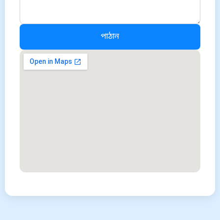
পাঠান