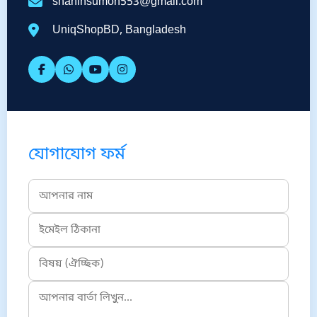
shahinsumon553@gmail.com
UniqShopBD, Bangladesh
যোগাযোগ ফর্ম