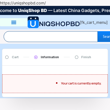
https://uniqshopbd.com/
ome to
UniqShop BD
— Latest China Gadgets, Premi
[fk_cart_menu]
Sea
Cart
Information
Finish
Your cart is currently empty.