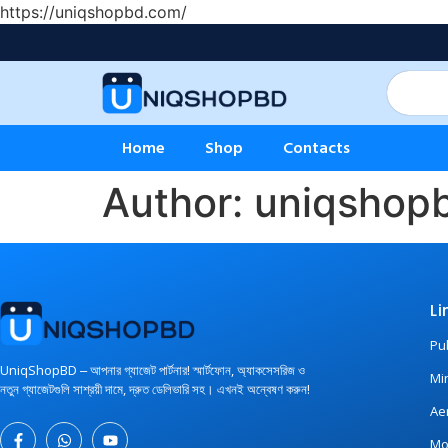
https://uniqshopbd.com/
Home
Shop
Contacts
Author:
uniqshop
Li
Pu
UniqShopBD ‒ আপনার গ্যাজেট পার্টনার! স্মার্টফোন, অ্যাকসেসরিজ ও
Mi
নতুন গ্যাজেটগুলি সাশ্রয়ী দামে, দ্রুত ডেলিভারি সহ। এখনই অন্বেষণ করুন!
Ae
Mo