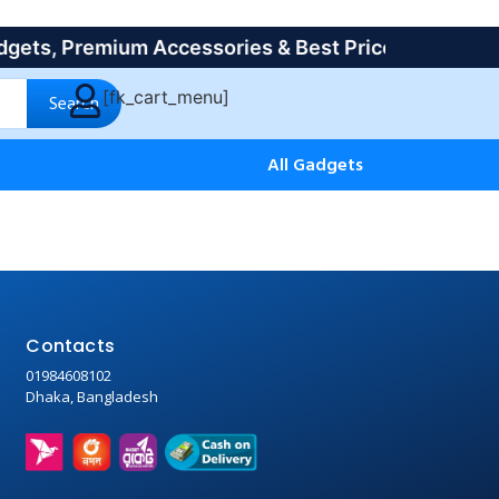
, Premium Accessories & Best Price in Bangladesh
[fk_cart_menu]
Search
All Gadgets
Contacts
01984608102
Dhaka, Bangladesh