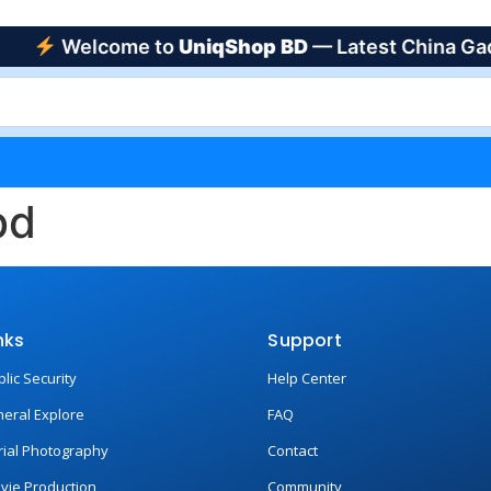
Welcome to
UniqShop BD
— Latest China Gadgets
bd
nks
Support
blic Security
Help Center
neral Explore
FAQ
rial Photography
Contact
vie Production
Community